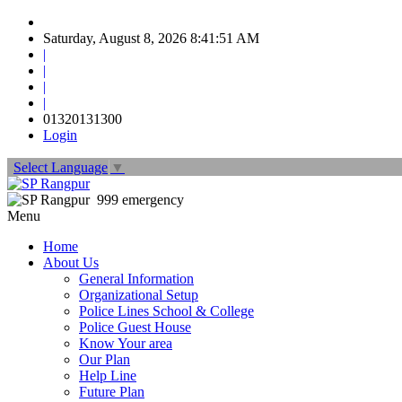
Saturday, August 8, 2026 8:41:52 AM
|
|
|
|
01320131300
Login
Select Language
▼
999 emergency
Menu
Home
About Us
General Information
Organizational Setup
Police Lines School & College
Police Guest House
Know Your area
Our Plan
Help Line
Future Plan