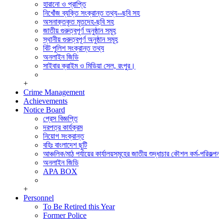
সিডিএমএস শাখা
হারানো ও প্রাপ্তি
পুলিশ ক্লিয়ারেন্স অ্যান্ড মিডিয়া সেল।
নিখোঁজ ব্যক্তি সংক্রান্ত তথ্য--ছবি সহ
সাইবার ক্রাইম এন্ড মিডিয়া সেল, রংপুর।
অসনাক্তকৃত মৃতদেহ-ছবি সহ
পুলিশ হাসপাতাল,রংপুর
জাতীয় গুরুত্বপূর্ণ অনুষ্ঠান সমূহ
মোটরযান শাখা
স্থানীয় গুরুত্বপূর্ণ অনুষ্ঠান সমূহ
রেশন ষ্টোর
বিট পুলিশ সংক্রান্ত তথ্য
অফিস সেকশন
অনলাইন জিডি
হিসাব শাখা,রংপুর
সাইবার ক্রাইম ও মিডিয়া সেল, রংপুর।
+
Crime Management
Achievements
Notice Board
প্রেস বিজ্ঞপ্তি
দরপত্র কার্যক্রম
নিয়োগ সংক্রান্ত
বহিঃ বাংলাদেশ ছুটি
আঞ্চলিক/মাঠ পর্যায়ের কার্যালয়সমূহের জাতীয় শুদ্ধাচার কৌশল কর্ম-পরিকল্পন
অনলাইন জিডি
APA BOX
+
Personnel
To Be Retired this Year
Former Police