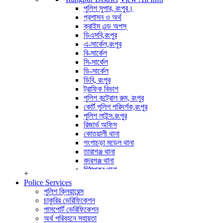
পুলিশ পরিদর্শক (অপারেশন)
পুলিশ সুপার, রংপুর।
অপারেটর সাইবার ক্রাইম
প্রশাসন ও অর্থ
View All Info
ক্রাইম এন্ড অপস্
ডিএসবি,রংপুর
এ-সার্কেল,রংপুর
বি-সার্কেল
সি-সার্কেল
ডি-সার্কেল
ডিবি, রংপুর
ট্রাফিক বিভাগ
পুলিশ কন্ট্রোল রুম, রংপুর
কোর্ট পুলিশ পরিদর্শক,রংপুর
পুলিশ লাইন্স.রংপুর
রিজার্ভ অফিস
কোতয়ালী থানা
গংগাচড়া মডেল থানা
তারাগঞ্জ থানা
বদরগঞ্জ থানা
মিঠাপুকুর থানা
+
পীরগঞ্জ থানা
Police Services
কাউনিয়া থানা
পুলিশ ক্লিয়ারেন্স
পীরগাছা থানা
চাকুরির ভেরিফিকেশন
ভেন্ডাবাড়ী তদন্ত কেন্দ্র
পাসপোর্ট ভেরিফিকেশন
বৈরাতিহাট তদন্ত কেন্দ্র
অর্থ পরিবহনে সহায়তা