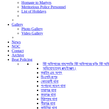
Homage to Martyrs
Meritorious Police Personnel
List of Holidays
+
Gallery
Photo Gallery
Video Gallery
+
News
NOC
Contact
Archive
Beat Policing
বিট অফিসারের নাম/পদবি• বিট অফিসারের ছবি• বিট অ
অভিযোগ/তথ্য বক্স/ইনবক্স।
ক্রাইম এন্ড অপস্
ডিএসবি,রংপুর
কোতয়ালী থানা
গংগাচড়া মডেল থানা
তারাগঞ্জ থানা
বদরগঞ্জ থানা
মিঠাপুকুর থানা
পীরগঞ্জ থানা
কাউনিয়া থানা