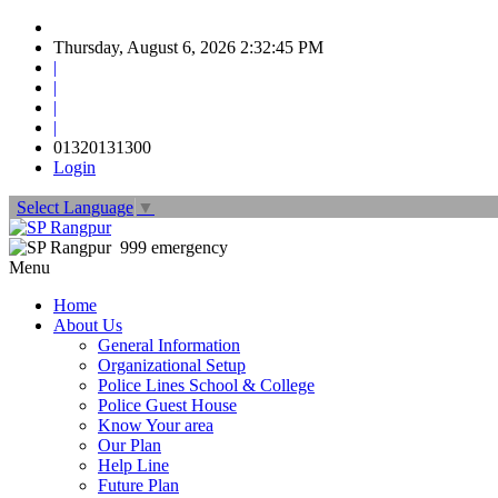
Thursday, August 6, 2026 2:32:46 PM
|
|
|
|
01320131300
Login
Select Language
▼
999 emergency
Menu
Home
About Us
General Information
Organizational Setup
Police Lines School & College
Police Guest House
Know Your area
Our Plan
Help Line
Future Plan