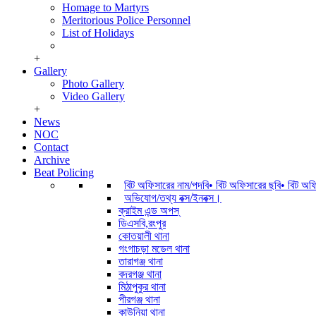
Homage to Martyrs
Meritorious Police Personnel
List of Holidays
+
Gallery
Photo Gallery
Video Gallery
+
News
NOC
Contact
Archive
Beat Policing
বিট অফিসারের নাম/পদবি• বিট অফিসারের ছবি• বিট অ
অভিযোগ/তথ্য বক্স/ইনবক্স।
ক্রাইম এন্ড অপস্
ডিএসবি,রংপুর
কোতয়ালী থানা
গংগাচড়া মডেল থানা
তারাগঞ্জ থানা
বদরগঞ্জ থানা
মিঠাপুকুর থানা
পীরগঞ্জ থানা
কাউনিয়া থানা