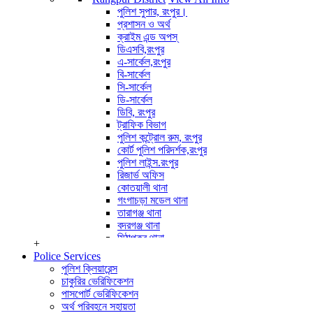
পুলিশ পরিদর্শক (অপারেশন)
পুলিশ সুপার, রংপুর।
অপারেটর সাইবার ক্রাইম
প্রশাসন ও অর্থ
View All Info
ক্রাইম এন্ড অপস্
ডিএসবি,রংপুর
এ-সার্কেল,রংপুর
বি-সার্কেল
সি-সার্কেল
ডি-সার্কেল
ডিবি, রংপুর
ট্রাফিক বিভাগ
পুলিশ কন্ট্রোল রুম, রংপুর
কোর্ট পুলিশ পরিদর্শক,রংপুর
পুলিশ লাইন্স.রংপুর
রিজার্ভ অফিস
কোতয়ালী থানা
গংগাচড়া মডেল থানা
তারাগঞ্জ থানা
বদরগঞ্জ থানা
মিঠাপুকুর থানা
+
পীরগঞ্জ থানা
Police Services
কাউনিয়া থানা
পুলিশ ক্লিয়ারেন্স
পীরগাছা থানা
চাকুরির ভেরিফিকেশন
ভেন্ডাবাড়ী তদন্ত কেন্দ্র
পাসপোর্ট ভেরিফিকেশন
বৈরাতিহাট তদন্ত কেন্দ্র
অর্থ পরিবহনে সহায়তা