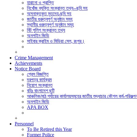
সিডিএমএস শাখা
হারানো ও প্রাপ্তি
পুলিশ ক্লিয়ারেন্স অ্যান্ড মিডিয়া সেল।
নিখোঁজ ব্যক্তি সংক্রান্ত তথ্য--ছবি সহ
সাইবার ক্রাইম এন্ড মিডিয়া সেল, রংপুর।
অসনাক্তকৃত মৃতদেহ-ছবি সহ
পুলিশ হাসপাতাল,রংপুর
জাতীয় গুরুত্বপূর্ণ অনুষ্ঠান সমূহ
মোটরযান শাখা
স্থানীয় গুরুত্বপূর্ণ অনুষ্ঠান সমূহ
রেশন ষ্টোর
বিট পুলিশ সংক্রান্ত তথ্য
অফিস সেকশন
অনলাইন জিডি
হিসাব শাখা,রংপুর
সাইবার ক্রাইম ও মিডিয়া সেল, রংপুর।
+
Crime Management
Achievements
Notice Board
প্রেস বিজ্ঞপ্তি
দরপত্র কার্যক্রম
নিয়োগ সংক্রান্ত
বহিঃ বাংলাদেশ ছুটি
আঞ্চলিক/মাঠ পর্যায়ের কার্যালয়সমূহের জাতীয় শুদ্ধাচার কৌশল কর্ম-পরিকল্পন
অনলাইন জিডি
APA BOX
+
Personnel
To Be Retired this Year
Former Police