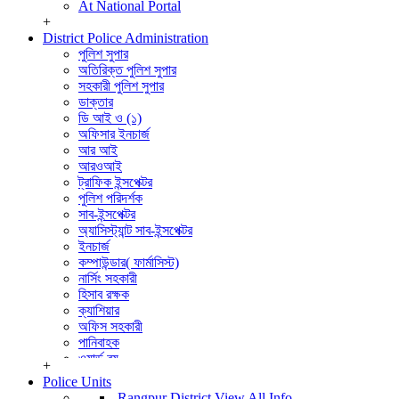
At National Portal
+
District Police Administration
পুলিশ সুপার
অতিরিক্ত পুলিশ সুপার
সহকারী পুলিশ সুপার
ডাক্তার
ডি আই ও (১)
অফিসার ইনচার্জ
আর আই
আরওআই
ট্রাফিক ইন্সপেক্টর
পুলিশ পরিদর্শক
সাব-ইন্সপেক্টর
অ্যাসিস্ট্যান্ট সাব-ইন্সপেক্টর
ইনচার্জ
কম্পাউন্ডার( ফার্মাসিস্ট)
নার্সিং সহকারী
হিসাব রক্ষক
ক্যাশিয়ার
অফিস সহকারী
পানিবাহক
ওয়ার্ড বয়
+
বার্বুচী
Police Units
পুলিশ পরিদর্শক (তদন্ত)
Rangpur District
View All Info