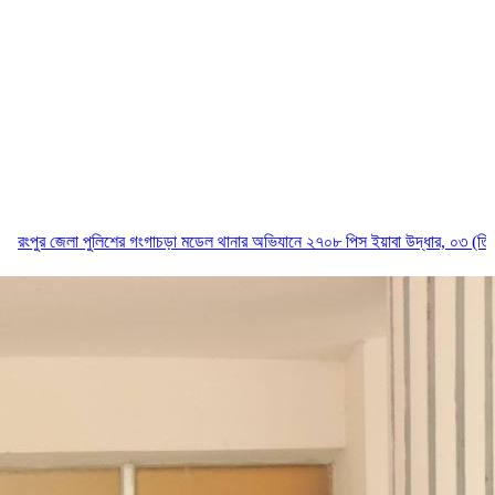
র গংগাচড়া মডেল থানার অভিযানে ২৭০৮ পিস ইয়াবা উদ্ধার, ০৩ (তিন) জন মাদক কারবারি 