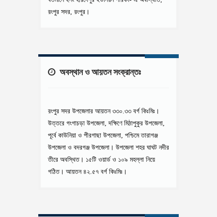
রংপুর সদর, রংপুর।
অবস্থান ও আয়তন সংক্রান্তঃ
রংপুর সদর উপজেলার আয়তন ৩৩০.৩৩ বর্গ কিঃমিঃ।
উত্তরে গংগাচড়া উপজেলা, দক্ষিণে মিঠাপুকুর উপজেলা,
পূর্বে কাউনিয়া ও পীরগাছা উপজেলা, পশ্চিমে তারাগঞ্জ
উপজেলা ও বদরগঞ্জ উপজেলা। উপজেলা শহর ঘাঘট নদীর
তীরে অবস্থিত। ১৫টি ওয়ার্ড ও ১০৯ মহল্লা নিয়ে
গঠিত। আয়তন ৪২.৫৭ বর্গ কিঃমিঃ।