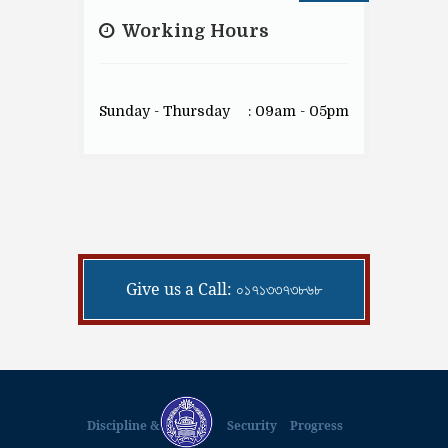
Working Hours
Sunday - Thursday
: 09am - 05pm
Give us a Call: ০১৭১৩৩৭৩৮৬৮
Discipline &
Security
Progress