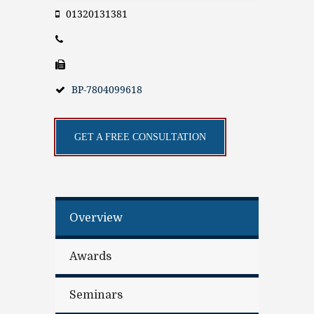
01320131381
BP-7804099618
GET A FREE CONSULTATION
Overview
Awards
Seminars