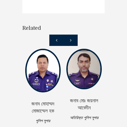
Related
জনাব মোঃ জয়নাল
জনাব মোহাম্মদ
জনাব সুশান্ত
আবেদীন
মোজাম্মেল হক
অতিরিক্ত পু
অতিরিক্ত পুলিশ সুপার
পুলিশ সুপার