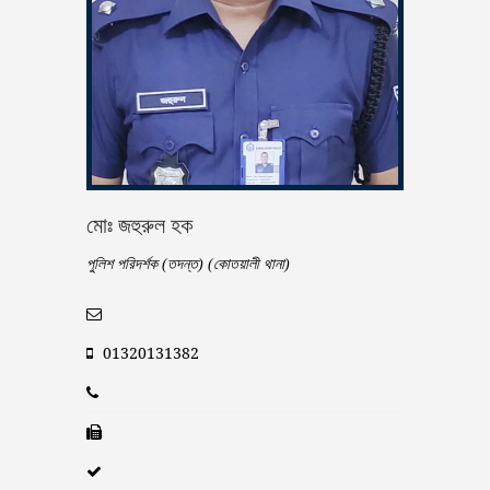
মোঃ জহুরুল হক
পুলিশ পরিদর্শক (তদন্ত) (কোতয়ালী থানা)
01320131382