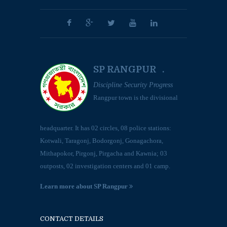
SP RANGPUR .
Discipline Security Progress
Rangpur town is the divisional
headquarter. It has 02 circles, 08 police stations:
Kotwali, Taragonj, Bodorgonj, Gonagachora,
Mithapokor, Pirgonj, Pirgacha and Kawnia; 03
outposts, 02 investigation centers and 01 camp.
Learn more about SP Rangpur
CONTACT DETAILS