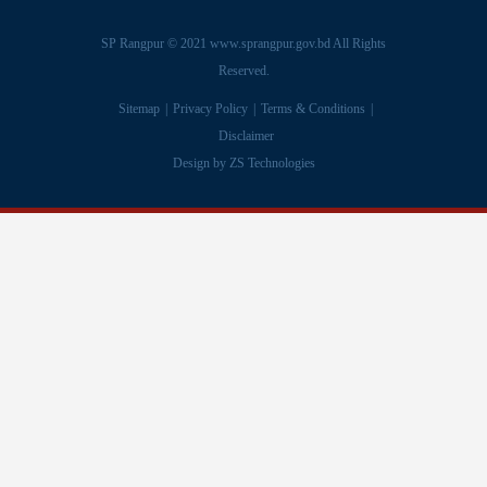
SP Rangpur © 2021
www.sprangpur.gov.bd
All Rights
Reserved.
Sitemap
Privacy Policy
Terms & Conditions
Disclaimer
Design by
ZS Technologies