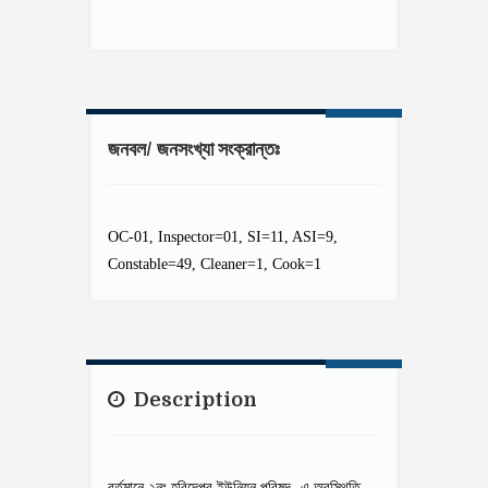
জনবল/ জনসংখ্যা সংক্রান্তঃ
OC-01, Inspector=01, SI=11, ASI=9,
Constable=49, Cleaner=1, Cook=1
Description
বর্তমানে ২নং হরিদেপুর ইউনিয়ন পরিষদ- এ অবস্থিতি,