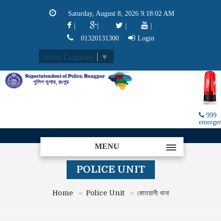
Saturday, August 8, 2026 9:18:03 AM
|
|
|
|
01320131300
Login
Select Language
▼
999
emerge
MENU
POLICE UNIT
Home
Police Unit
কোতয়ালী থানা