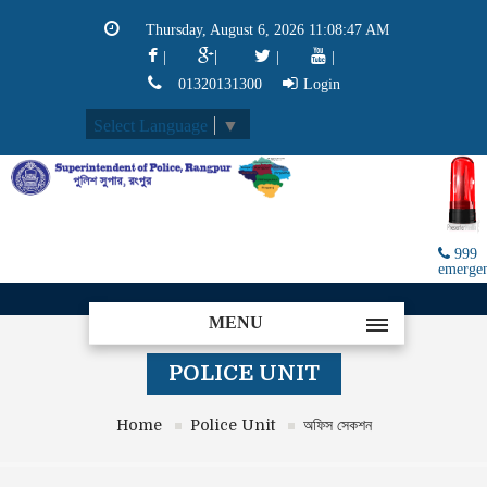
Thursday, August 6, 2026 11:08:47 AM
|
|
|
|
01320131300
Login
Select Language
▼
999
emerge
MENU
POLICE UNIT
Home
Police Unit
অফিস সেকশন