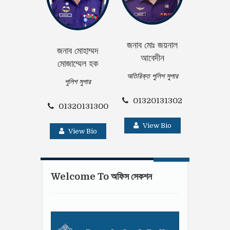
জনাব মোঃ জয়নাল
জনাব মোহাম্মদ
জনাব সুশান্ত
আবেদীন
মোজাম্মেল হক
অতিরিক্ত পু
অতিরিক্ত পুলিশ সুপার
পুলিশ সুপার
01320
01320131302
01320131300
Vie
View Bio
View Bio
Welcome To অফিস সেকশন