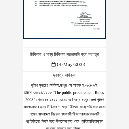
চিকিৎসা ও শল্য চিকিৎসা সরঞ্জামাদি ক্রয় দরপত্র
01-May-2023
দরপত্র কার্যক্রম
পুলিশ সুপারের কার্যালয়,রংপুর এর স্মারক নং-২৩৮৭/ই,
তারিখ-৩০/০৪/২০২৩ “The public procurement Rules-
2008” মোতাবেক ২০২২-২০২৩ অর্থ বছরে রংপুর জেলা পুলিশ
হাসপাতালের জন্য চিকিৎসা ও শল্য চিকিৎসা সরঞ্জামাদি সরবরাহের
লক্ষ্যে বাংলাদেশ প্রিকৃত ব্যবসায়ী/ঠিকাদার/সরবরাহকারী
প্রতিষ্ঠানের নিকট হতে সীলমোহরকৃত খামে প্রতিযোগিতামূলক
দরপত্র আহবান করা যাচ্ছে।