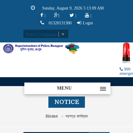
Sunday, August 9, 2026 5:13:10 AM
|
|
|
|
01320131300
Login
Select Language
▼
999
emerge
MENU
NOTICE
Home
দরপত্র কার্যক্রম