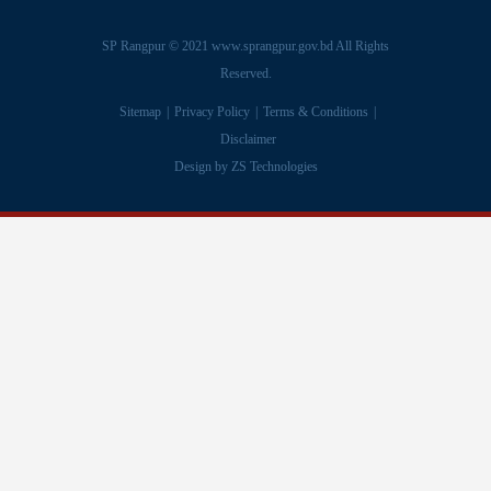
SP Rangpur © 2021
www.sprangpur.gov.bd
All Rights
Reserved.
Sitemap
Privacy Policy
Terms & Conditions
Disclaimer
Design by
ZS Technologies