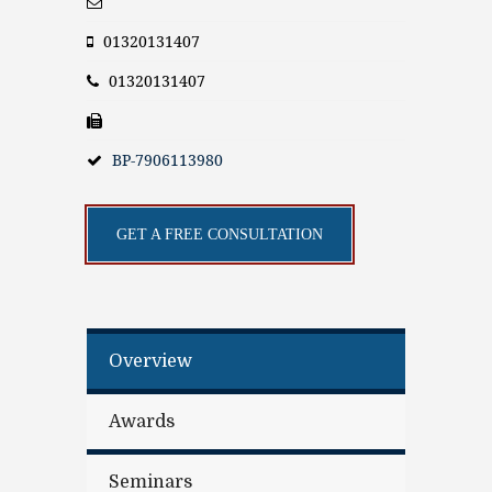
01320131407
01320131407
BP-7906113980
GET A FREE CONSULTATION
Overview
Awards
Seminars