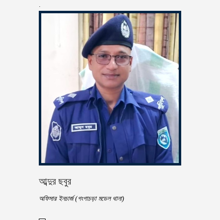
.
আব্দুর ছবুর
অফিসার ইনচার্জ (গংগাচড়া মডেল থানা)