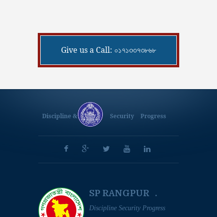
Give us a Call: ০১৭১৩৩৭৩৮৬৮
Discipline &
Security
Progress
SP RANGPUR .
Discipline Security Progress