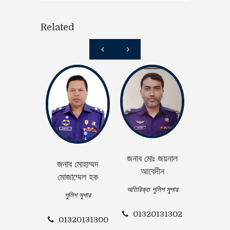
Related
জনাব মোঃ জয়নাল
জনাব মোহাম্মদ
জনাব সুশান্ত
আবেদীন
মোজাম্মেল হক
অতিরিক্ত পু
অতিরিক্ত পুলিশ সুপার
পুলিশ সুপার
01320
01320131302
01320131300