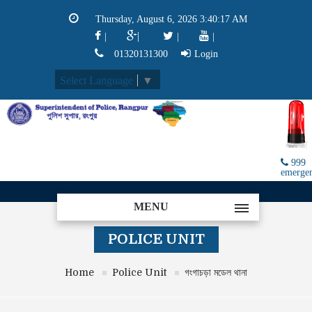
Thursday, August 6, 2026 3:40:17 AM
|
|
|
|
01320131300
Login
Select Language
▼
999
emerge
MENU
POLICE UNIT
Home
Police Unit
গংগাচড়া মডেল থানা