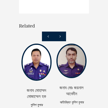
Related
জনাব মোঃ জয়নাল
জনাব মোহাম্মদ
জনাব সুশান্ত
আবেদীন
মোজাম্মেল হক
অতিরিক্ত পু
অতিরিক্ত পুলিশ সুপার
পুলিশ সুপার