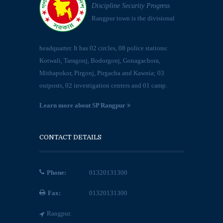
Discipline Security Progress
Rangpur town is the divisional
headquarter. It has 02 circles, 08 police stations:
Kotwali, Taragonj, Bodorgonj, Gonagachora,
Mithapokor, Pirgonj, Pirgacha and Kawnia; 03
outposts, 02 investigation centers and 01 camp.
Learn more about SP Rangpur
CONTACT DETAILS
Phone:
01320131300
Fax:
01320131300
Rangpur.