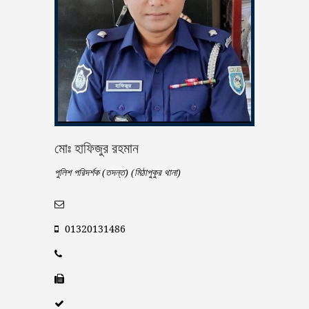
মোঃ হাফিজুর রহমান
পুলিশ পরিদর্শক (তদন্ত) (মিঠাপুকুর থানা)
01320131486