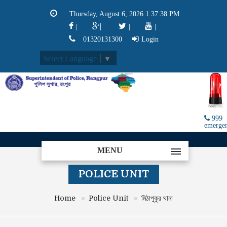
Thursday, August 6, 2026 1:37:38 PM
|
|
|
|
01320131300
Login
Select Language
▼
999
emerge
MENU
POLICE UNIT
Home
Police Unit
মিঠাপুকুর থানা