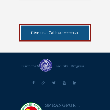
Give us a Call: ০১৭১৩৩৭৩৮৬৮
Discipline &
Security
Progress
SP RANGPUR .